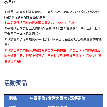
為準)。
＊發票日期需在活動期間內，且需於2025/08/07 23:59:59前完成登錄。
(時間以活動網站後台系統為準)
＊本活動僅適用於台灣地區銷售之vivo X200 FE手機。
＊手機須於購買日三天內開通(安裝SIM卡並開機連網4小時以上)，未開
通者不符合本次活動資格。
＊登錄資料請盡量填寫gmail信箱，避免因信箱系統擋信導致贈獎權益受
損。
＊登錄上傳之購機憑證需載有購買之手機機型、購買日期、購買金額及
發票號碼，若未載明上述資訊，審核時將列為審核不通過。(請參閱注意
事項第13點)
活動獎品
購機
中華電信
/
台灣大哥大
/
遠傳電信