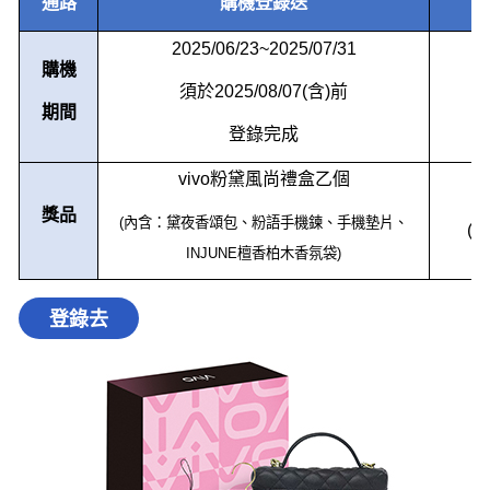
通路
購機登錄送
2025/06/23~2025/07/31
購機
須於
2025/08/07(
含
)
前
期間
登錄完成
vivo
粉黛風尚禮盒乙個
獎品
(
內含：黛夜香頌包、粉語手機鍊、手機墊片、
(
共
INJUNE
檀香柏木香氛袋
)
登錄去