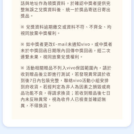
話與地址作為領獎資料，於確認中獎者提供完
整無誤之兌獎資料後．統一於獎品寄送日寄出
獎品。
※ 兌獎資料逾期繳交或資料不符、不齊全、均
視同放棄中獎權利。
※ 如中獎者更改E-mail未通知vivo，或中獎者
未於中獎回函日期限內回傳中獎回函，經二次
連繫未果，視同放棄兌獎權利。
※ 活動相關贈品不列入vivo保固範圍內，請於
收到贈品後立即進行測試，若發現異常請於收
到後7日內包裝完整，聯絡vivo活動小組安排
到府收貨。若經判定為非人為因素之損毀或商
品功能不良，得請求換貨；若收到贈品後七日
內未反映異常，視為收件人已檢查並確認無
異，不得換貨。