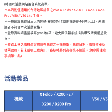
(時間以活動網站後台系統為準)
＊本活動僅適用於台灣地區銷售之vivo X Fold5 / X200 FE / X200 / X200
Pro / V50 / V50 Lite 手機。
＊手機須於購買日三天內開通(安裝SIM卡並開機連網4小時以上)，未開
通者不符合本次活動資格。
＊登錄資料請盡量填寫gmail信箱，避免因信箱系統擋信導致贈獎權益受
損。
＊登錄上傳之購機憑證需載有購買之手機機型、購買日期、購買金額及
發票號碼，若未載明上述資訊，審核時將列為審核不通過。(請參閱注意
事項第13點)
活動獎品
X Fold5 / X200 FE /
機款
V50 / V50 
X200 / X200 Pro