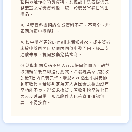
話與地址作為領獎資料，於確認中獎者提供完
整無誤之兌獎資料後．統一於獎品寄送日寄出
獎品。
※ 兌獎資料逾期繳交或資料不符、不齊全、均
視同放棄中獎權利。
※ 如中獎者更改E-mail未通知vivo，或中獎者
未於中獎回函日期限內回傳中獎回函，經二次
連繫未果，視同放棄兌獎權利。
※ 活動相關贈品不列入vivo保固範圍內，請於
收到贈品後立即進行測試，若發現異常請於收
到後7日內包裝完整，聯絡vivo活動小組安排
到府收貨。若經判定為非人為因素之損毀或商
品功能不良，得請求換貨；若收到贈品後七日
內未反映異常，視為收件人已檢查並確認無
異，不得換貨。