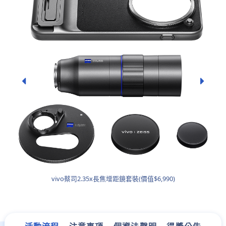
vivo蔡司2.35x長焦增距鏡套裝(價值$6,990)