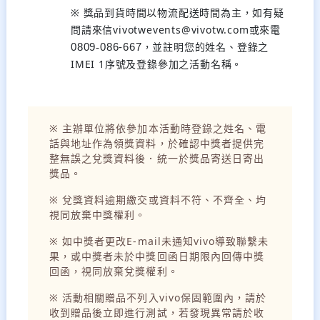
※ 獎品到貨時間以物流配送時間為主，如有疑
問請來信vivotwevents@vivotw.com或來電
，並註明您的姓名、登錄之
0809
-
086-667
IMEI 1序號及登錄參加之活動名稱。
※ 主辦單位將依參加本活動時登錄之姓名、電
話與地址作為領獎資料，於確認中獎者提供完
整無誤之兌獎資料後．統一於獎品寄送日寄出
獎品。
※ 兌獎資料逾期繳交或資料不符、不齊全、均
視同放棄中獎權利。
※ 如中獎者更改E-mail未通知vivo導致聯繫未
果，或中獎者未於中獎回函日期限內回傳中獎
回函，視同放棄兌獎權利。
※ 活動相關贈品不列入vivo保固範圍內，請於
收到贈品後立即進行測試，若發現異常請於收