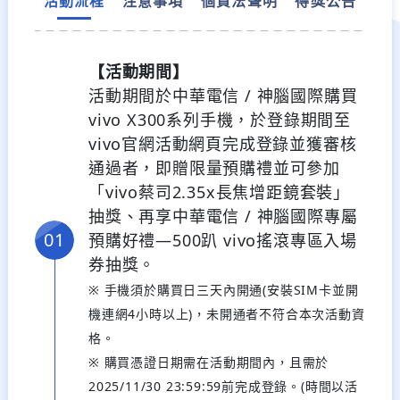
活動流程
注意事項
個資法聲明
得獎公告
【活動期間】
活動期間於中華電信 / 神腦國際購買
vivo X300系列手機，於登錄期間至
vivo官網活動網頁完成登錄
並獲審核
通過者，即贈限量預購禮並可參加
「vivo蔡司2.35x長焦增距鏡套裝」
抽獎、再享中華電信 / 神腦國際專屬
預購好禮—500趴 vivo搖滾專區入場
券抽獎。
※ 手機須於購買日三天內開通(安裝SIM卡並開
機連網4小時以上)，未開通者不符合本次活動資
格。
※ 購買憑證日期需在活動期間內，且需於
2025/11/30 23:59:59前完成登錄。(時間以活