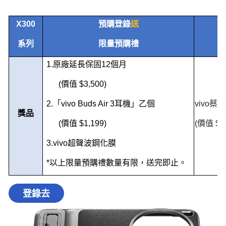
X300
預購登錄
送
系列
限量預購禮
1.
原廠延長保固
12
個月
(
價值
$3,500)
2.
「
vivo Buds Air 3
耳機」乙個
vivo
蔡司
獎品
(
價值
$1,199)
(
價值
$6,
3.vivo
超聲波鋼化膜
*
以上限量預購禮數量有限，送完即止。
登錄去