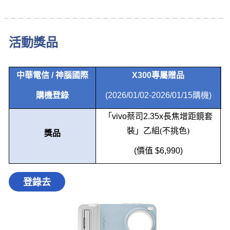
活動獎品
中華電信
/
神腦國際
X300
專屬贈品
購機登錄
(2026/01/02-2026/01/15
購機
)
「
vivo
蔡司
2.35x
長焦增距鏡套
裝」乙組(不挑色)
獎品
(
價值
$6,990)
登錄去