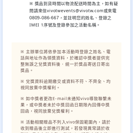
※ 獎品到貨時間以物流配送時間為主，如有疑
問請來信vivotwevents@vivotw.com或來電
，並註明您的姓名、登錄之
0809
-
086-667
IMEI 1序號及登錄參加之活動名稱。
※ 主辦單位將依參加本活動時登錄之姓名、電
話與地址作為領獎資料，於確認中獎者提供完
整無誤之兌獎資料後．統一於獎品寄送日寄出
獎品。
※ 兌獎資料逾期繳交或資料不符、不齊全、均
視同放棄中獎權利。
※ 如中獎者更改E-mail未通知vivo導致聯繫未
果，或中獎者未於中獎回函日期限內回傳中獎
回函，視同放棄兌獎權利。
※ 活動相關贈品不列入vivo保固範圍內，請於
收到贈品後立即進行測試，若發現異常請於收